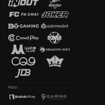
Poker