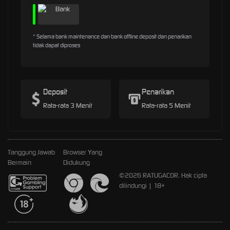
* Selama bank maintenance dan bank offline deposit dan penarikan
tidak dapat diproses
Deposit
Penarikan
Rata-rata 3 Menit
Rata-rata 5 Menit
Tanggung Jawab
Browser Yang
Bermain
Didukung
©2026 RATUGACOR. Hak cipta
dilindungi | 18+