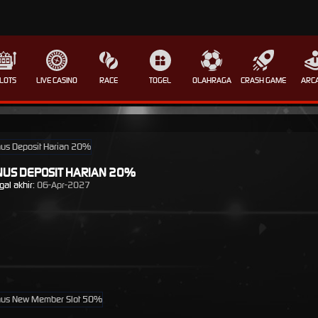
LOTS
LIVE CASINO
RACE
TOGEL
OLAHRAGA
CRASH GAME
ARC
US DEPOSIT HARIAN 20%
gal akhir:
06-Apr-2027