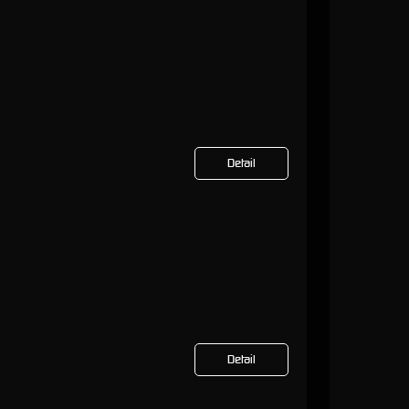
Detail
Detail