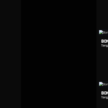
BON
Tang
BON
Tang