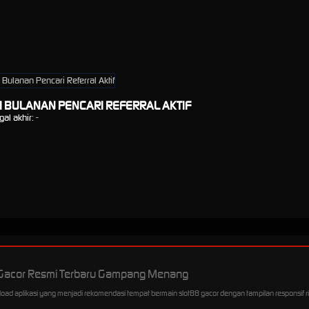
I BULANAN PENCARI REFERRAL AKTIF
gal akhir:
-
 Gacor Resmi Terbaru Gampang Menang
oad aplikasi yang menjadi rekomendasi tempat bermain slot88 gacor dengan tampilan responsif rin