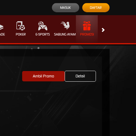
MASUK
DAFTAR
ADE
POKER
E-SPORTS
SABUNG AYAM
PROMOSI
Ambil Promo
Detail