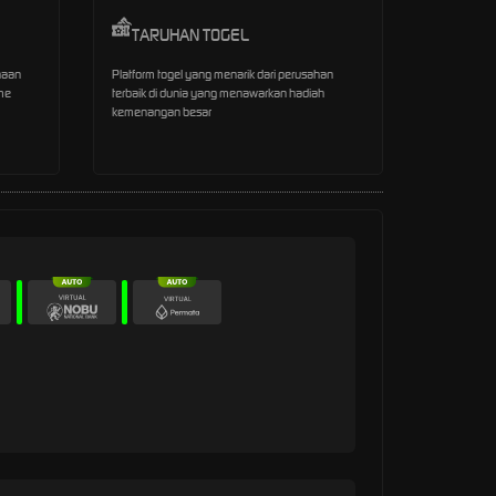
TARUHAN TOGEL
haan
Platform togel yang menarik dari perusahan
ame
terbaik di dunia yang menawarkan hadiah
kemenangan besar