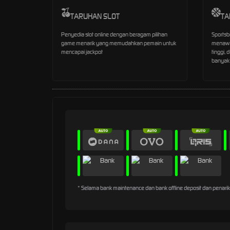
TARUHAN SLOT
TA
Penyedia slot online dengan beragam pilihan
Sportsb
game menarik yang memudahkan pemain untuk
menawar
mencapai jackpot
tinggi,
banyak 
* Selama bank maintenance dan bank offline deposit dan penarik