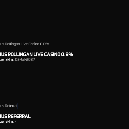
US ROLLINGAN LIVE CASINO 0.8%
gal akhir:
02-Jul-2027
NUS REFERRAL
gal akhir:
-