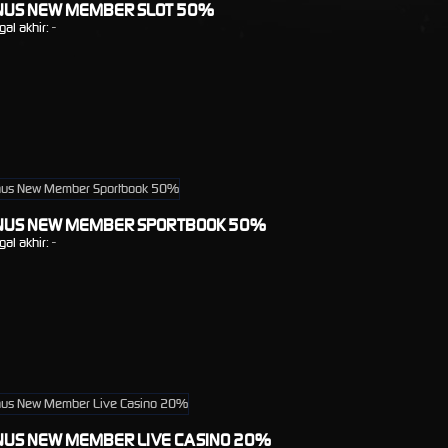
NUS NEW MEMBER SLOT 50%
gal akhir:
-
NUS NEW MEMBER SPORTBOOK 50%
gal akhir:
-
US NEW MEMBER LIVE CASINO 20%