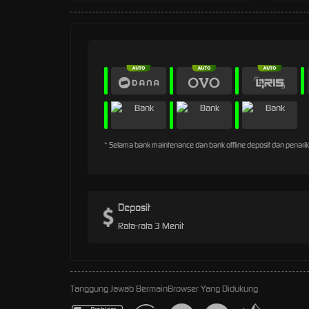
* Selama bank maintenance dan bank offline deposit dan penarik
Deposit
Rata-rata 3 Menit
Tanggung Jawab Bermain
Browser Yang Didukung