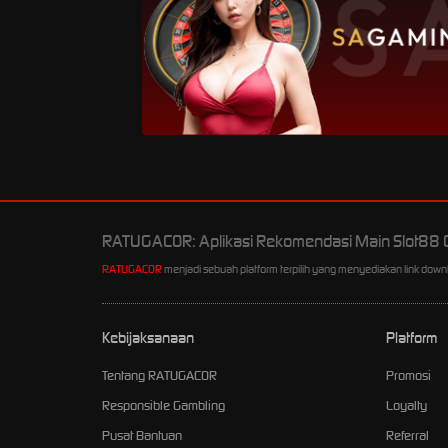
RATUGACOR: Aplikasi Rekomendasi Main Slot88
RATUGACOR
menjadi sebuah platform terpilih yang menyediakan link downl
Kebijaksanaan
Platform
Tentang RATUGACOR
Promosi
Responsible Gambling
Loyalty
Pusat Bantuan
Referral