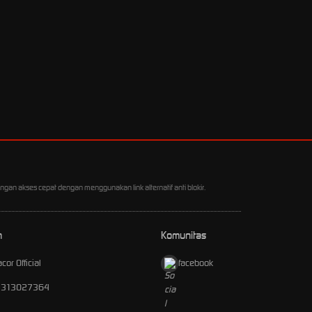
gan akses cepat dengan menggunakan link alternatif anti blokir.
n
Komunitas
cor Official
facebook
1313027364