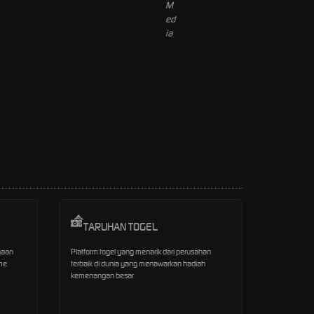
TARUHAN TOGEL
haan
Platform togel yang menarik dari perusahan
ame
terbaik di dunia yang menawarkan hadiah
kemenangan besar