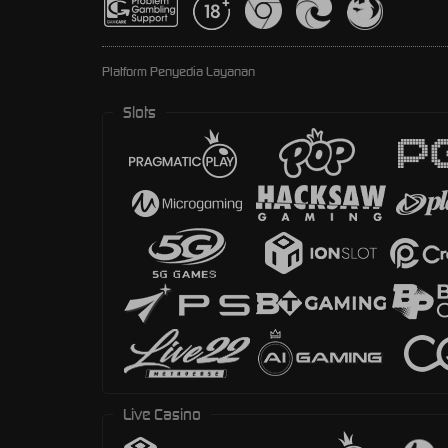
Platform Penyedia Layanan
Slots
Live Casino