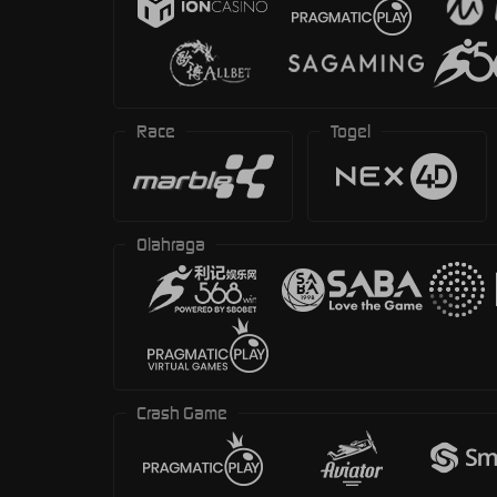
Race
Togel
Olahraga
Crash Game