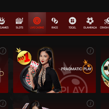
 GAMES
SLOTS
LIVE CASINO
RACE
TOGEL
OLAHRAGA
CRASH
i
i
i
i